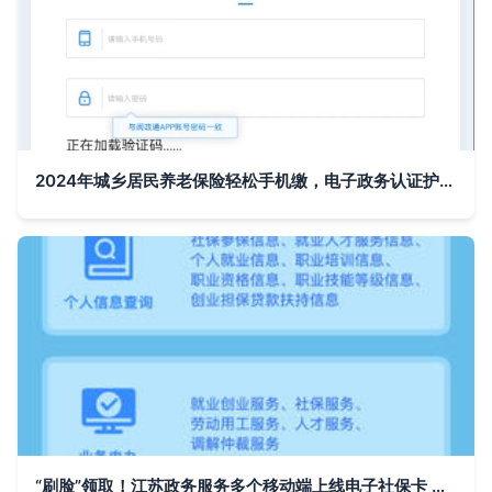
2024年城乡居民养老保险轻松手机缴，电子政务认证护航一步到位
“刷脸”领取！江苏政务服务多个移动端上线电子社保卡 电子政务电子认证服务迈入新阶段