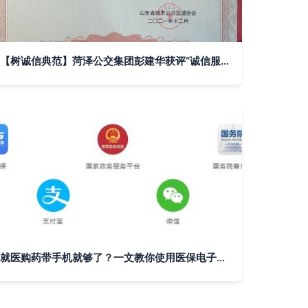
【树诚信典范】菏泽公交集团彭建华获评“诚信服务标兵” 打造诚信交通的新标杆
就医购药带手机就够了？一文教你使用医保电子凭证