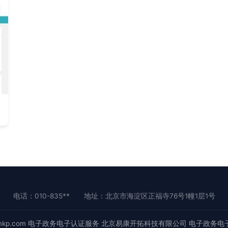
电话：010-835**
地址：北京市海淀区正福寺76号1幢1层1号
kp.com
电子政务电子认证服务
北京易康开拓科技有限公司
电子政务电